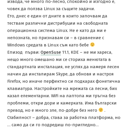
извода, че много по-лесно, спокойно и изгодно е,
човек да ползва Linux за същите задачи.
Ето, днес е един от дните в които започвам да
тествам различни дистрибуции на свободната
операционна система Linux. Не е като да ми е
непозната, но признавам си – в сравнение с
Windows средата в Linux съм като бебе
Епизод първи:
OpenSuse
11.1, KDE – не ми хареса,
нещо много омешано ми се сториха менютата в
стандартната инсталация, не успях да намеря лесен
начин да инсталирам Skype, да обновя и настроя
Firefox, но иначе перфектно си подкарах фонетична
клавиатура. Настройките на мрежата са лесни, бих
казал елементарни. WiFi на лаптопа ми тръгна без
проблеми, откри дори и камерката. Има български
превод, но е много зле, по-добре без него
.
Стабилност – добра, става за работна платформа, но
… само да си го подредиш по-пригледно…