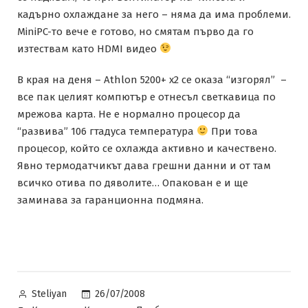
кадърно охлаждане за него – няма да има проблеми.
MiniPC-то вече е готово, но смятам първо да го
изтествам като HDMI видео
В края на деня – Athlon 5200+ x2 се оказа “изгорял” –
все пак целият компютър е отнесъл светкавица по
мрежова карта. Не е нормално процесор да
“развива” 106 гтадуса температура
При това
процесор, който се охлажда активно и качествено.
Явно термодатчикът дава грешни данни и от там
всичко отива по дяволите… Опакован е и ще
заминава за гаранционна подмяна.
Posted
26/07/2008
Steliyan