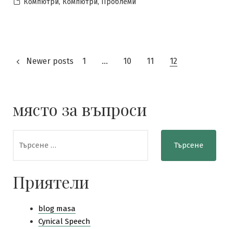
by
Posted
,
,
Компютри
Компютри
Проблеми
in
Разделяне
Newer posts
1
…
10
11
12
на
публикациите
място за въпроси
на
Търсене
страници
за:
Приятели
blog masa
Cynical Speech