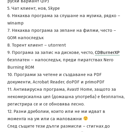
руски вариант QIP)
5. Чат клиент, нов, Skype
6. Някаква програма за слушане на музика, рядко –
winamp
7. Някаква програма за зяпане на филми, често –
GOM напоследък
8. Торент клиент – utorrent
9. Програма за запис на дискове, често,
CDBurnerXP
безплатен – напоследък, преди пиратствах Nero
Burning ROM
10. Програми за четене и създаване на PDF
документи, Acrobat Reader, doPDF и primoPDF
11. Антивирусна програма, Avast! Home, защото за
некомерсиална цел (домашна употреба) е безплатна,
регистрира се и се обновява лесно.
12. Разни дреболии, които или не ми идват в
момента на ум или са маловажни
След същите тези дълги размисли – стигнах до