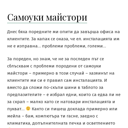
Самоуки майстори
Днес бяха поредните ми опити да завърша офиса на
клиентите. За капак се оказа, че ел. инсталацията им
не е изправна… проблеми проблеми, големи…
За пореден, но знам, че не за последен път се
сблъсквам с проблеми породени от самоуки
майстори – примерно в този случай – хазяинът на
клиентите ми си е правил сам инсталацията. И
вместо да сложи по-скъпи шини в таблото за
предпазителите – е избрал едни, които са едва ли не
за скрап – малко като се натовари инсталацията и
пукват…
Както си пишеш доклада примерно или
мейла – бам, компютъра ти гасне, заедно с
климатика, допълнителната печка и осветлението