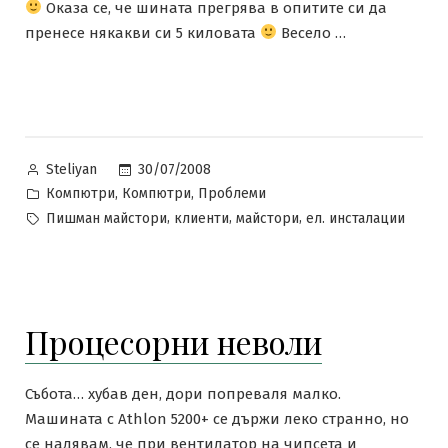
Оказа се, че шината прегрява в опитите си да
пренесе някакви си 5 киловата
Весело …
Posted
30/07/2008
Steliyan
by
Posted
,
,
Компютри
Компютри
Проблеми
in
Tags:
,
,
,
Пишман майстори
клиенти
майстори
ел. инсталации
Процесорни неволи
Събота… хубав ден, дори попреваля малко.
Машината с Athlon 5200+ се държи леко странно, но
се надявам, че при вентилатор на чипсета и