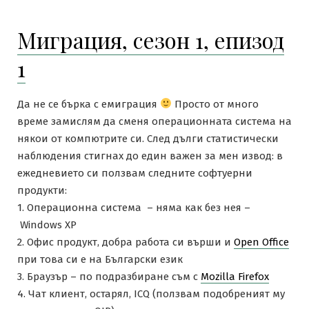
Миграция, сезон 1, епизод
1
Да не се бърка с емиграция
Просто от много
време замислям да сменя операционната система на
някои от компютрите си. След дълги статистически
наблюдения стигнах до един важен за мен извод: в
ежедневието си ползвам следните софтуерни
продукти:
1. Операционна система – няма как без нея –
Windows XP
2. Офис продукт, добра работа си върши и
Open Office
при това си е на Български език
3. Браузър – по подразбиране съм с
Mozilla Firefox
4. Чат клиент, остарял, ICQ (ползвам подобреният му