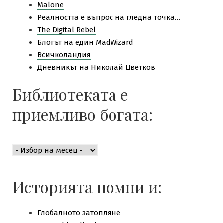
Malone
Pеалността е въпрос на гледна точка…
The Digital Rebel
Блогът на един MadWizard
Всичколандия
Дневникът на Николай Цветков
Библиотеката е
приемливо богата:
Библиотеката
е
приемливо
богата:
Историята помни и:
Глобалното затопляне