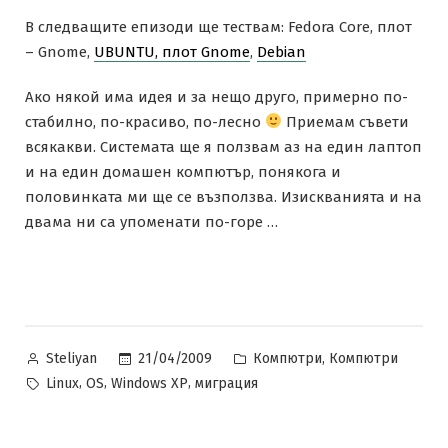
В следващите епизоди ще тествам: Fedora Core, плот
– Gnome,
UBUNTU, плот Gnome
,
Debian
Ако някой има идея и за нещо друго, примерно по-
стабилно, по-красиво, по-лесно
Приемам съвети
всякакви. Системата ще я ползвам аз на един лаптоп
и на един домашен компютър, понякога и
половинката ми ще се възползва. Изискванията и на
двама ни са упоменати по-горе …
Posted
Posted
,
21/04/2009
Компютри
Компютри
Steliyan
by
in
Tags:
,
,
,
Linux
OS
Windows XP
миграция