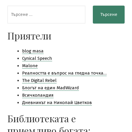
Търсене
за:
Приятели
blog masa
Cynical Speech
Malone
Pеалността е въпрос на гледна точка…
The Digital Rebel
Блогът на един MadWizard
Всичколандия
Дневникът на Николай Цветков
Библиотеката е
приемливо богата: