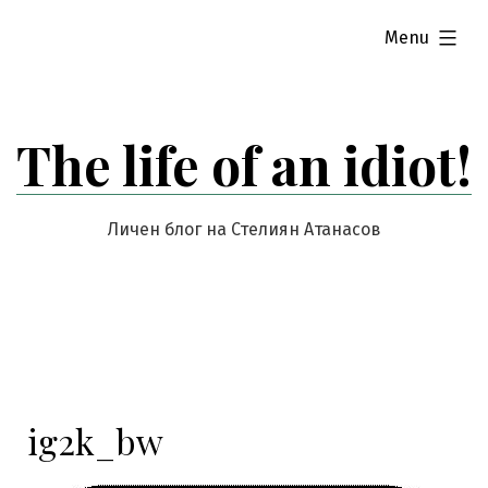
Skip
expanded
Menu
to
content
The life of an idiot!
Личен блог на Стелиян Атанасов
ig2k_bw