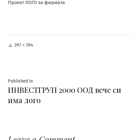
Проект ЛОГО за фирмата
Full
397 × 394
size
Навигация
Published in
ИНВЕСТГРУП 2000 ООД вече си
има лого
Leave a Comment